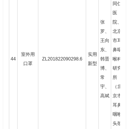
同仁
医
张
院、
罗
、
北京
王向
市耳
东
、
鼻咽
室外用
实用
44
ZL201822090298.6
韩晋
喉科
2
口罩
新型
博
、
研究
常
所
宇、
（北
高斌
京市
耳鼻
咽喉
头颈