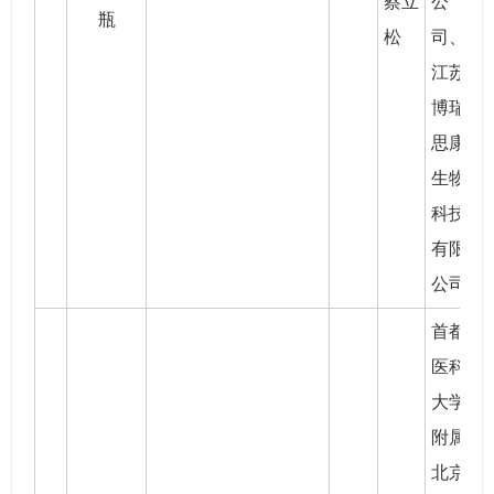
蔡立
公
瓶
松
司、
江苏
博瑞
思康
生物
科技
有限
公司
首都
医科
大学
附属
北京