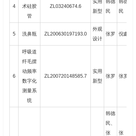
实用
韩德
韩德
4
术硅胶
ZL03240674.6
2
新型
民
民
管
外观
5
洗鼻瓶
ZL200630197193.0
张罗
倪鑫
2
设计
呼吸道
纤毛摆
动频率
实用
6
ZL200720148585.7
张罗
张罗
2
数字化
新型
测量系
统
韩德
民
、
张
张