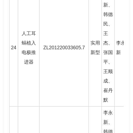
新
、
韩德
民
、
人工耳
王
蜗植入
实用
杰、
李永
24
ZL201220033605.7
2
电极推
新型
张国
新
进器
平、
王顺
成、
崔丹
默
李永
新
、
韩德