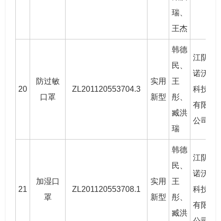
瑞
、
王杰
韩德
江阴
民
、
诺沃
防过敏
实用
王
20
ZL201120553704.3
科技
2
口罩
新型
彤、
有限
臧洪
公司
瑞
韩德
江阴
民
、
诺沃
加湿口
实用
王
21
ZL201120553708.1
科技
2
罩
新型
彤、
有限
臧洪
公司