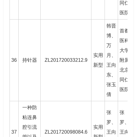
同仁
医院
韩晋
首都
博
、
医科
万
大学
实用
月、
36
持针器
ZL201720033212.9
附属
2
新型
王向
北京
东
、
同仁
张玉
医院
倩
一种防
张
张
粘连鼻
罗
、
罗
、
腔引流
实用
37
ZL201720098084.6
王向
王向
2
管以及
新型