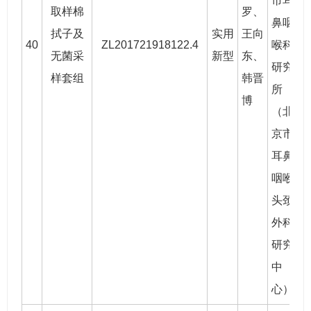
市耳
取样棉
罗
、
鼻咽
拭子及
实用
王向
40
ZL201721918122.4
喉科
2
无菌采
新型
东
、
研究
样套组
韩晋
所
博
（北
京市
耳鼻
咽喉
头颈
外科
研究
中
心）