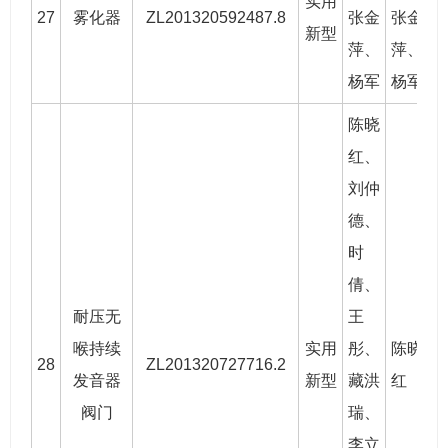
实用
27
雾化器
ZL201320592487.8
张金
张金
2
新型
萍、
萍、
杨军
杨军
陈晓
红
、
刘仲
德、
时
倩、
耐压无
王
喉持续
实用
彤、
陈晓
28
ZL201320727716.2
2
发音器
新型
藏洪
红
阀门
瑞、
李立