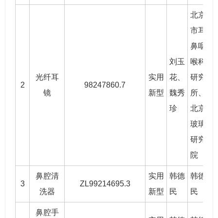
北京
市耳
鼻咽
刘玉
喉科
光纤耳
实用
花、
研究
2
98247860.7
2
镜
新型
魏秀
所、
珍
北京
玻璃
研究
院
鼻腔清
实用
韩德
韩德
3
ZL99214695.3
2
洗器
新型
民
民
鼻腔手