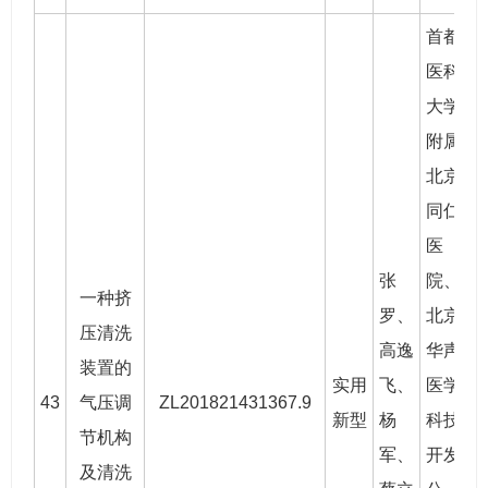
首都
医科
大学
附属
北京
同仁
医
张
院、
一种挤
罗
、
北京
压清洗
高逸
华声
装置的
实用
飞、
医学
43
气压调
ZL201821431367.9
2
新型
杨
科技
节机构
军、
开发
及清洗