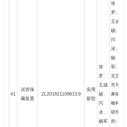
张
罗
;
王成
硕
;
闫
冰
;
杨
张
军;
罗
、
北京
王成
市耳
试管保
实用
41
ZL201821109613.9
硕
、
鼻咽
2
藏装置
新型
闫
喉科
冰
、
研究
杨军
所;