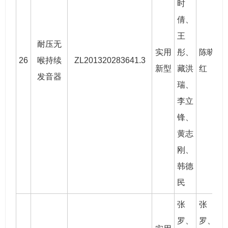
时
倩、
王
耐压无
实用
彤、
陈晓
26
喉持续
ZL201320283641.3
2
新型
藏洪
红
发音器
瑞、
李立
锋、
黄志
刚
、
韩德
民
张
张
罗
、
罗
、