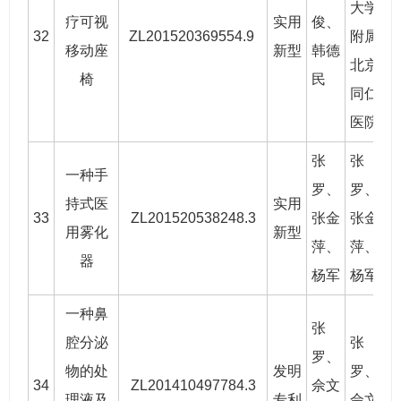
大学
疗可视
实用
俊、
32
ZL201520369554.9
附属
2
移动座
新型
韩德
北京
椅
民
同仁
医院
张
张
一种手
罗
、
罗
、
持式医
实用
33
ZL201520538248.3
张金
张金
2
用雾化
新型
萍、
萍、
器
杨军
杨军
一种鼻
张
腔分泌
张
罗
、
物的处
发明
罗
、
34
ZL201410497784.3
佘文
2
理液及
专利
佘文