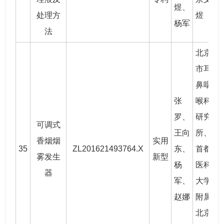
煜
、
处理方
煜
杨军
法
北京
市耳
鼻咽
张
喉科
罗
、
研究
可调式
王向
所、
香烟烟
实用
35
ZL201621493764.X
东
、
首都
2
雾发生
新型
杨
医科
器
军、
大学
赵娜
附属
北京