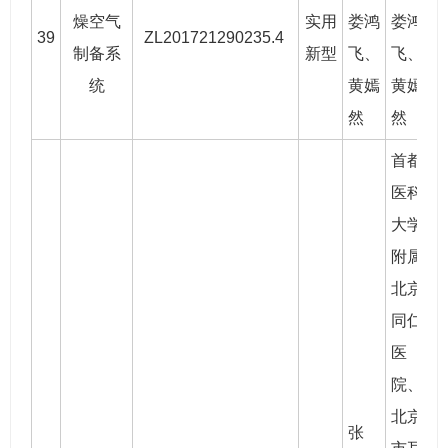
燥空气
实用
娄鸿
娄鸿
39
ZL201721290235.4
2
制备系
新型
飞
、
飞
、
统
黄嫣
黄嫣
然
然
首都
医科
大学
附属
北京
同仁
医
院、
北京
张