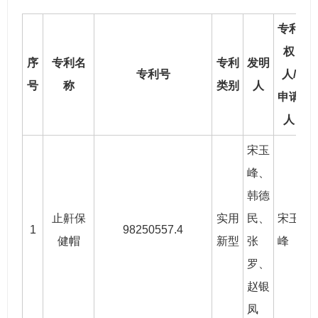
专利
权
序
专利名
专利
发明
专利号
人/
号
称
类别
人
申请
人
宋玉
峰、
韩德
止鼾保
实用
民
、
宋玉
1
98250557.4
1
健帽
新型
张
峰
罗
、
赵银
凤