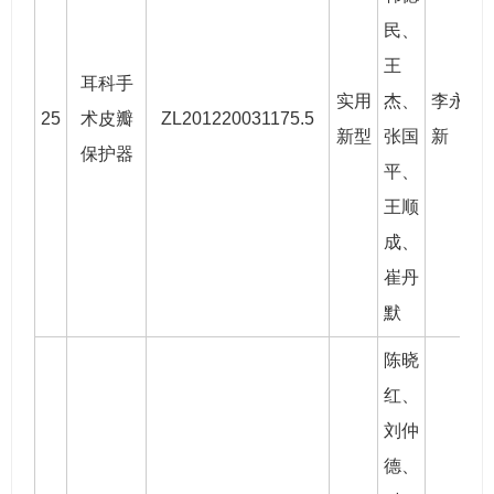
民
、
王
耳科手
实用
杰、
李永
25
术皮瓣
ZL201220031175.5
2
新型
张国
新
保护器
平、
王顺
成、
崔丹
默
陈晓
红
、
刘仲
德、