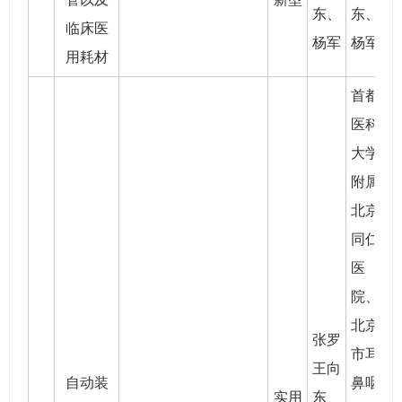
东
、
东
、
临床医
杨军
杨军
用耗材
首都
医科
大学
附属
北京
同仁
医
院、
北京
张罗
市耳
王向
自动装
鼻咽
实用
东