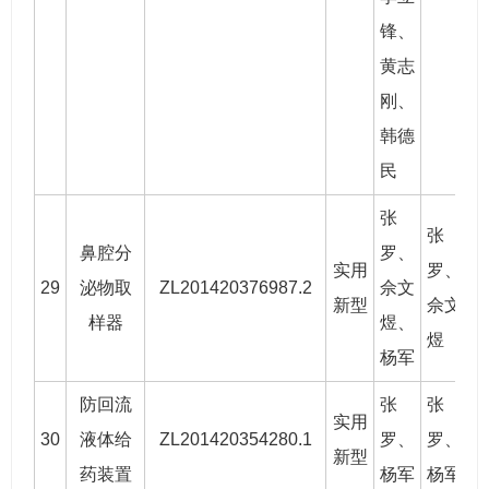
锋、
黄志
刚
、
韩德
民
张
张
鼻腔分
罗
、
实用
罗
、
29
泌物取
ZL201420376987.2
佘文
2
新型
佘文
样器
煜
、
煜
杨军
防回流
张
张
实用
30
液体给
ZL201420354280.1
罗
、
罗
、
2
新型
药装置
杨军
杨军