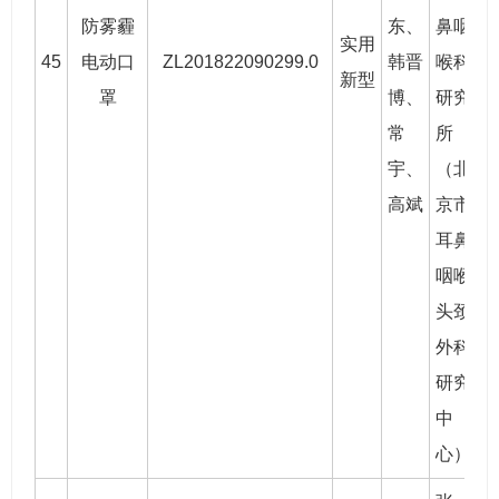
防雾霾
东
、
鼻咽
实用
45
电动口
ZL201822090299.0
韩晋
喉科
2
新型
罩
博
、
研究
常
所
宇、
（北
高斌
京市
耳鼻
咽喉
头颈
外科
研究
中
心）