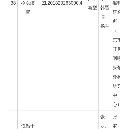
38
枪头装
ZL201820263000.4
喉科
2
新型
韩晋
置
研究
博
所
杨军
（北
京市
耳鼻
咽喉
头颈
外科
研究
中
心）
张
张
低温干
罗
、
罗
、