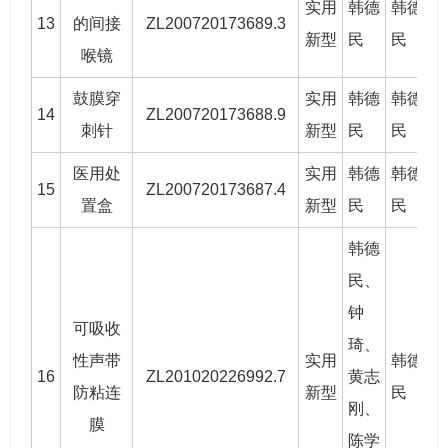
实用
韩德
韩德
13
的间接
ZL200720173689.3
2
新型
民
民
喉镜
鼓膜穿
实用
韩德
韩德
14
ZL200720173688.9
2
刺针
新型
民
民
医用处
实用
韩德
韩德
15
ZL200720173687.4
2
置盒
新型
民
民
韩德
民
、
钟
可吸收
琦、
性声带
实用
韩德
16
ZL201020226992.7
黄志
2
防粘连
新型
民
刚
、
膜
陈学