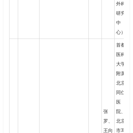
外科
研究
中
心）
首都
医科
大学
附属
北京
同仁
医
张
院、
罗
、
北京
王向
市耳