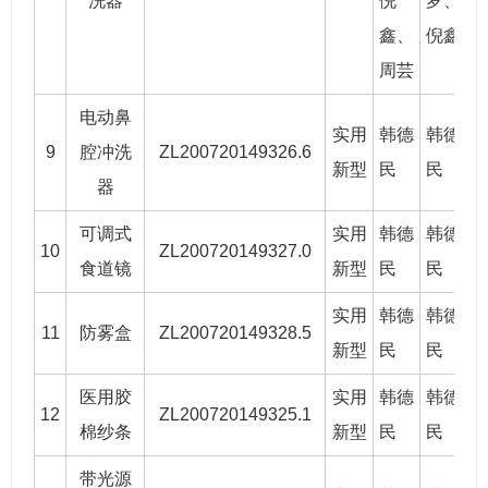
洗器
倪
罗
、
鑫
、
倪鑫
周芸
电动鼻
实用
韩德
韩德
9
腔冲洗
ZL200720149326.6
2
新型
民
民
器
可调式
实用
韩德
韩德
10
ZL200720149327.0
2
食道镜
新型
民
民
实用
韩德
韩德
11
防雾盒
ZL200720149328.5
2
新型
民
民
医用胶
实用
韩德
韩德
12
ZL200720149325.1
2
棉纱条
新型
民
民
带光源