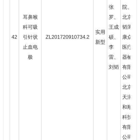
张
院、
耳鼻喉
罗
、
北京
科可吸
王成
韬薄
实用
42
引针状
ZL201720910734.2
硕
、
康众
2
新型
止血电
李
医疗
极
雷、
器械
刘韬
有限
公司
北京
天润
和顺
科技
有限
公司