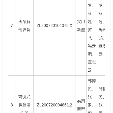
罗
、
罗
、
蔡
蔡
头颅解
实用
超、
超、
7
ZL200720104075.X
2
剖设备
新型
贺
冯云
飞、
鹏、
冯云
宣志
鹏、
云
宣志
云
韩德
民
、
韩德
可调式
张
民
、
实用
8
鼻腔清
ZL200720004861.2
罗
、
张
2
新型