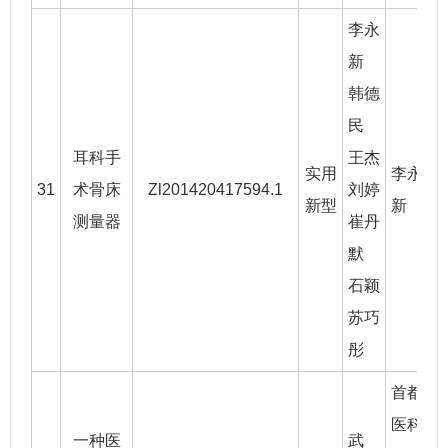
李永
新
韩德
民
耳科手
王杰
实用
李永
31
术骨床
Zl201420417594.1
刘婷
2
新型
新
测量器
崔丹
默
石颖
苏巧
彤
首都
医科
一种医
武