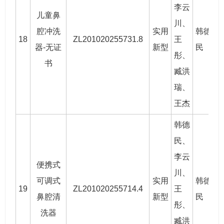
李云
儿童鼻
川
、
腔冲洗
实用
韩德
18
ZL201020255731.8
王
2
器-无证
新型
民
彤、
书
臧洪
瑞
、
王杰
韩德
民
、
李云
便携式
川
、
可调式
实用
韩德
19
ZL201020255714.4
王
2
鼻腔清
新型
民
彤、
洗器
臧洪