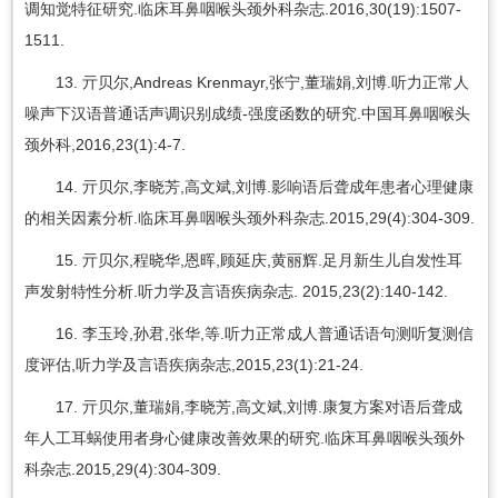
调知觉特征研究.临床耳鼻咽喉头颈外科杂志.2016,30(19):1507-
1511.
13. 亓贝尔,Andreas Krenmayr,张宁,董瑞娟,刘博.听力正常人
噪声下汉语普通话声调识别成绩-强度函数的研究.中国耳鼻咽喉头
颈外科,2016,23(1):4-7.
14. 亓贝尔,李晓芳,高文斌,刘博.影响语后聋成年患者心理健康
的相关因素分析.临床耳鼻咽喉头颈外科杂志.2015,29(4):304-309.
15. 亓贝尔,程晓华,恩晖,顾延庆,黄丽辉.足月新生儿自发性耳
声发射特性分析.听力学及言语疾病杂志. 2015,23(2):140-142.
16. 李玉玲,孙君,张华,等.听力正常成人普通话语句测听复测信
度评估,听力学及言语疾病杂志,2015,23(1):21-24.
17. 亓贝尔,董瑞娟,李晓芳,高文斌,刘博.康复方案对语后聋成
年人工耳蜗使用者身心健康改善效果的研究.临床耳鼻咽喉头颈外
科杂志.2015,29(4):304-309.