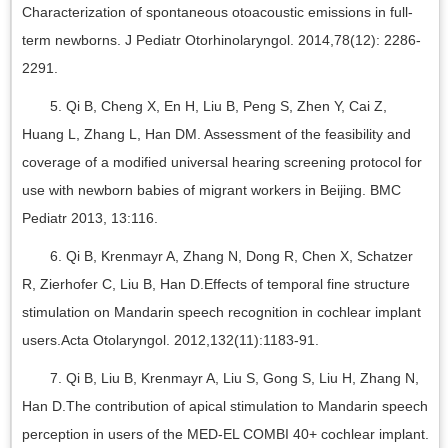
Characterization of spontaneous otoacoustic emissions in full-
term newborns. J Pediatr Otorhinolaryngol. 2014,78(12): 2286-
2291.
5. Qi B, Cheng X, En H, Liu B, Peng S, Zhen Y, Cai Z,
Huang L, Zhang L, Han DM. Assessment of the feasibility and
coverage of a modified universal hearing screening protocol for
use with newborn babies of migrant workers in Beijing. BMC
Pediatr 2013, 13:116.
6. Qi B, Krenmayr A, Zhang N, Dong R, Chen X, Schatzer
R, Zierhofer C, Liu B, Han D.Effects of temporal fine structure
stimulation on Mandarin speech recognition in cochlear implant
users.Acta Otolaryngol. 2012,132(11):1183-91.
7. Qi B, Liu B, Krenmayr A, Liu S, Gong S, Liu H, Zhang N,
Han D.The contribution of apical stimulation to Mandarin speech
perception in users of the MED-EL COMBI 40+ cochlear implant.