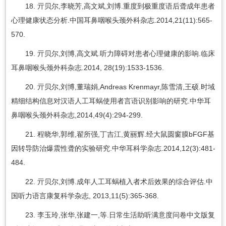
18. 亓贝尔,李晓芳,高文斌,刘博.重度到极重度语后聋成年患者
心理健康状态分析.中国耳鼻咽喉头颈外科杂志.2014,21(11):565-
570.
19. 亓贝尔,刘博,高文斌.听力障碍对患者心理健康的影响.临床
耳鼻咽喉头颈外科杂志.2014, 28(19):1533-1536.
20. 亓贝尔,刘博,董瑞娟,Andreas Krenmayr,陈雪清,王硕.时域
精细结构信息对汉语人工耳蜗使用者言语识别影响的研究.中华耳
鼻咽喉头颈外科杂志,2014,49(4):294-299.
21. 程晓华,郭维,翟所强,丁吉江,黄丽辉.经大鼠圆窗膜bFGF基
因转导防治爆震性聋的实验研究.中华耳科学杂志.2014,12(3):481-
484.
22. 亓贝尔,刘博.成年人工耳蜗植入者术后效果的综合评估.中
国听力语言康复科学杂志, 2013,11(5):365-368.
23. 李玉玲,张华,张建一,等.日常生活助听满意度问卷中文版复