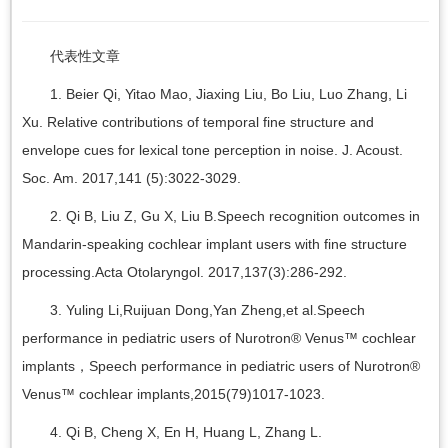
代表性文章
1. Beier Qi, Yitao Mao, Jiaxing Liu, Bo Liu, Luo Zhang, Li
Xu. Relative contributions of temporal fine structure and
envelope cues for lexical tone perception in noise. J. Acoust.
Soc. Am. 2017,141 (5):3022-3029.
2. Qi B, Liu Z, Gu X, Liu B.Speech recognition outcomes in
Mandarin-speaking cochlear implant users with fine structure
processing.Acta Otolaryngol. 2017,137(3):286-292.
3. Yuling Li,Ruijuan Dong,Yan Zheng,et al.Speech
performance in pediatric users of Nurotron® Venus™ cochlear
implants，Speech performance in pediatric users of Nurotron®
Venus™ cochlear implants,2015(79)1017-1023.
4. Qi B, Cheng X, En H, Huang L, Zhang L.